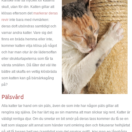
Kanske inte så mycket för kattens
skull, utan för din. Katten gillar att
klösas eftersom det
markerar deras
revir
inte bara med rivmärken:
deras doft utsöndras samtidigt och
varnar andra katter. Vare sig det
finns en bräda hemma eller inte,
kommer katten vilja klösa på något
och har man otur är de lädersoffan
eller strukturtapeterna som får ta
värsta smällen. Då låter det väl lite
bättre att skaffa en vettig klösbräda
som katten kan gå bärsärkagång
på?
Pälsvård
Alla katter tar hand om sin päls, även de som inte har någon päls gillar att
rengöra sig själva. De har lärt sig av sin mamma att man slickar sig rent. Katter är
väldigt renliga djur. Om du smetar en bit smör på deras tass kommer du få se en
katt som slappar allt annat som händer runt omkring den och fokuserar helhjärtat
på att få tassen helt ren (samtidigt som det smakar gott!). Har man en långhårig