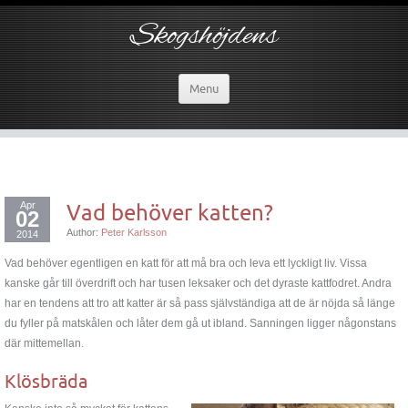
Skogshöjdens
Menu
Apr
Vad behöver katten?
02
Author:
Peter Karlsson
2014
Vad behöver egentligen en katt för att må bra och leva ett lyckligt liv. Vissa
kanske går till överdrift och har tusen leksaker och det dyraste kattfodret. Andra
har en tendens att tro att katter är så pass självständiga att de är nöjda så länge
du fyller på matskålen och låter dem gå ut ibland. Sanningen ligger någonstans
där mittemellan.
Klösbräda